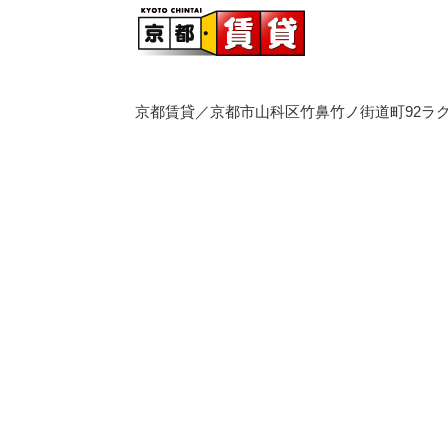
京都賃貸／京都市山科区竹鼻竹ノ街道町92ラク