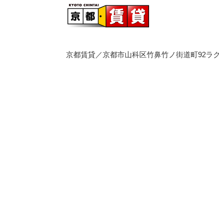
京都賃貸／京都市山科区竹鼻竹ノ街道町92ラク