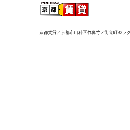
京都賃貸／京都市山科区竹鼻竹ノ街道町92ラク