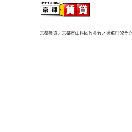
京都賃貸／京都市山科区竹鼻竹ノ街道町92ラク