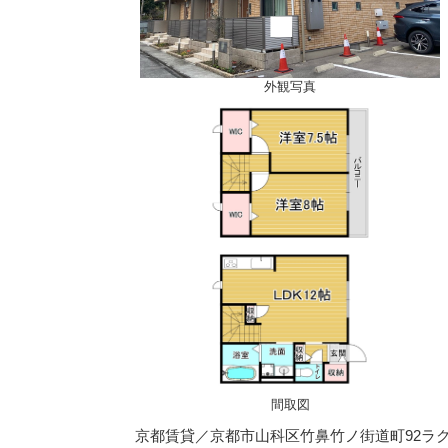
外観写真
間取図
京都賃貸／京都市山科区竹鼻竹ノ街道町92ラク