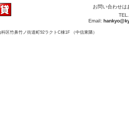
お問い合わせは
TEL
Email:
hankyo@ky
科区竹鼻竹ノ街道町92ラクトC棟1F （中信東隣）