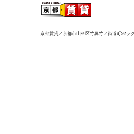
京都賃貸／京都市山科区竹鼻竹ノ街道町92ラク