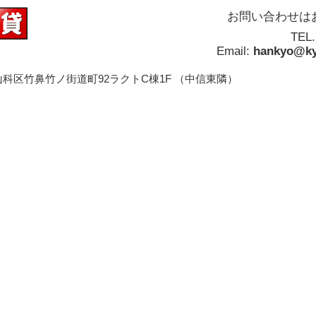
お問い合わせは
TEL
Email:
hankyo@ky
科区竹鼻竹ノ街道町92ラクトC棟1F （中信東隣）