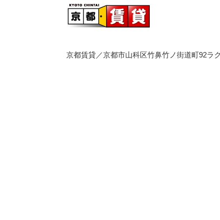
京都賃貸／京都市山科区竹鼻竹ノ街道町92ラク