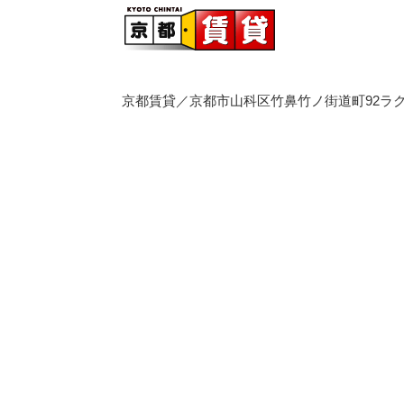
京都賃貸／京都市山科区竹鼻竹ノ街道町92ラク