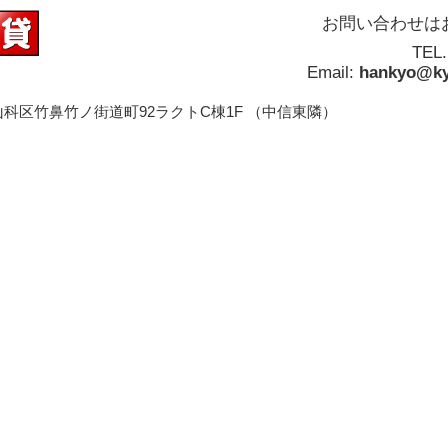
お問い合わせは
TEL
Email:
hankyo@ky
科区竹鼻竹ノ街道町92ラクトC棟1F （中信東隣）