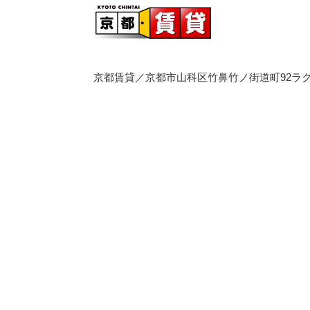
京都賃貸／京都市山科区竹鼻竹ノ街道町92ラク