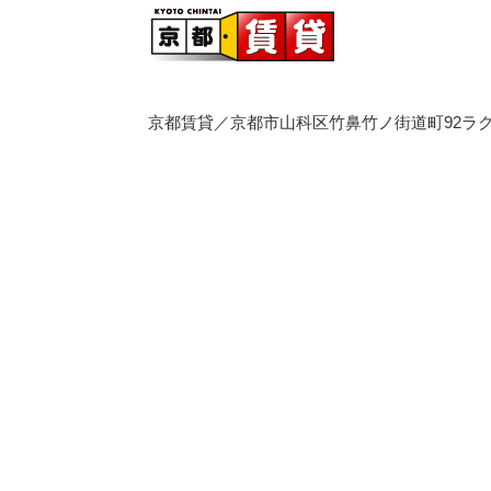
京都賃貸／京都市山科区竹鼻竹ノ街道町92ラク