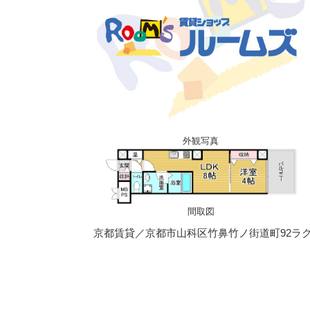
外観写真
間取図
京都賃貸／京都市山科区竹鼻竹ノ街道町92ラク