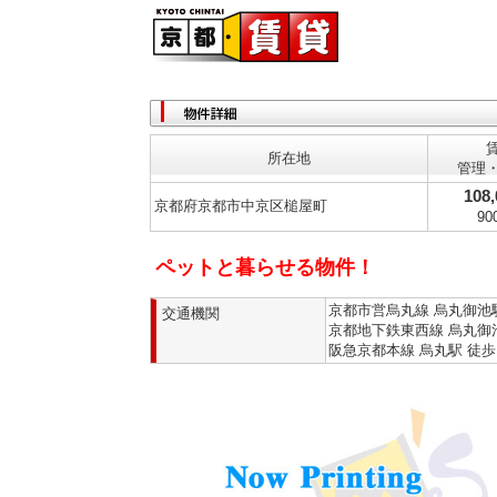
所在地
管理
108,
京都府京都市中京区槌屋町
90
ペットと暮らせる物件！
京都市営烏丸線 烏丸御池駅
交通機関
京都地下鉄東西線 烏丸御
阪急京都本線 烏丸駅 徒歩