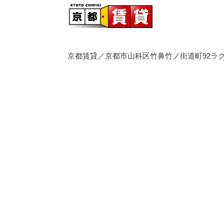
京都賃貸／京都市山科区竹鼻竹ノ街道町92ラク