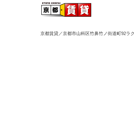
京都賃貸／京都市山科区竹鼻竹ノ街道町92ラク