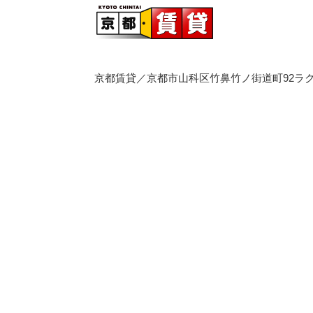
京都賃貸／京都市山科区竹鼻竹ノ街道町92ラク