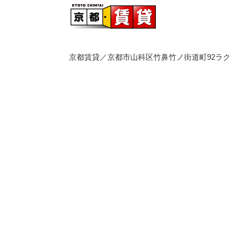
京都賃貸／京都市山科区竹鼻竹ノ街道町92ラク