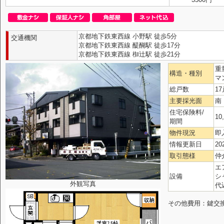
京都地下鉄東西線 小野駅 徒歩5分
交通機関
京都地下鉄東西線 醍醐駅 徒歩17分
京都地下鉄東西線 椥辻駅 徒歩21分
重
構造・種別
マ
総戸数
17
主要採光面
南
住宅保険料/
10
期間
物件現況
即
情報更新日
20
取引態様
仲
エ
設備
シ
外観写真
代
その他費用：鍵交換代