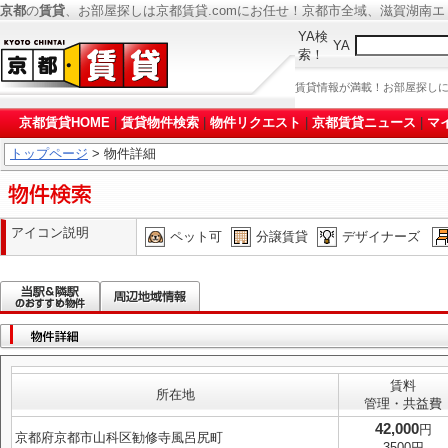
京都
の
賃貸
、お部屋探しは京都賃貸.comにお任せ！京都市全域、滋賀湖南
YA検
YA
索！
賃貸情報が満載！お部屋探し
京都賃貸HOME
|
賃貸物件検索
|
物件リクエスト
|
京都賃貸ニュース
|
マ
トップページ
> 物件詳細
アイコン説明
ペット可
分譲賃貸
デザイナーズ
賃料
所在地
管理・共益費
42,000
円
京都府京都市山科区勧修寺風呂尻町
3500円