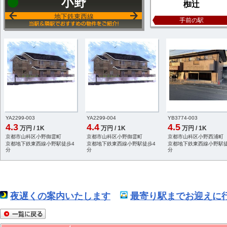
小野
椥辻
地下鉄東西線
手前の駅
YA2299-003
YA2299-004
YB3774-003
4.3
4.4
4.5
万円 / 1K
万円 / 1K
万円 / 1K
京都市山科区小野御霊町
京都市山科区小野御霊町
京都市山科区小野西浦町
京都地下鉄東西線小野駅徒歩4
京都地下鉄東西線小野駅徒歩4
京都地下鉄東西線小野駅徒
分
分
分
夜遅くの案内いたします
最寄り駅までお迎えに行