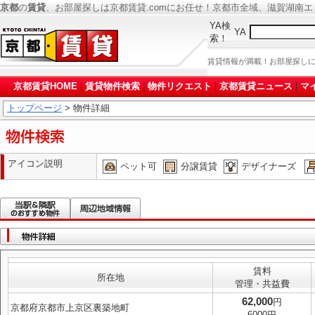
京都
の
賃貸
、お部屋探しは京都賃貸.comにお任せ！京都市全域、滋賀湖南
YA検
YA
索！
賃貸情報が満載！お部屋探し
京都賃貸HOME
|
賃貸物件検索
|
物件リクエスト
|
京都賃貸ニュース
|
マ
トップページ
> 物件詳細
アイコン説明
ペット可
分譲賃貸
デザイナーズ
賃料
所在地
管理・共益費
62,000
円
京都府京都市上京区裏築地町
6000円