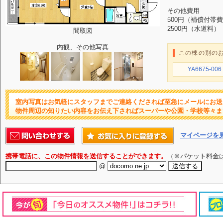
その他費用
500円（補償付帯
2500円（水道料）
間取図
内観、その他写真
この棟の別の
YA6675-006
室内写真はお気軽にスタッフまでご連絡くだされば至急にメールにお送
物件周辺の知りたい内容をお伝え下さればスーパーや公園・学校等々ま
マイページを
携帯電話に、この物件情報を送信することができます。
（※パケット料金
@