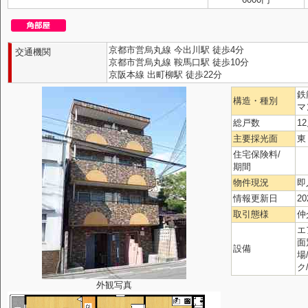
京都市営烏丸線 今出川駅 徒歩4分
交通機関
京都市営烏丸線 鞍馬口駅 徒歩10分
京阪本線 出町柳駅 徒歩22分
鉄
構造・種別
マ
総戸数
1
主要採光面
東
住宅保険料/
期間
物件現況
即
情報更新日
20
取引態様
仲
エ
面
設備
場
ク
外観写真