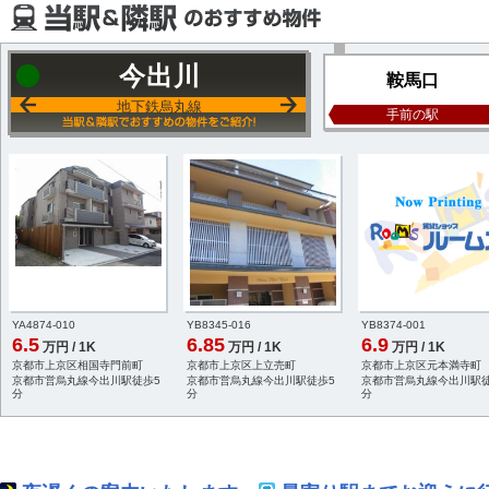
今出川
鞍馬口
地下鉄烏丸線
手前の駅
YA4874-010
YB8345-016
YB8374-001
6.5
6.85
6.9
万円 / 1K
万円 / 1K
万円 / 1K
京都市上京区相国寺門前町
京都市上京区上立売町
京都市上京区元本満寺町
京都市営烏丸線今出川駅徒歩5
京都市営烏丸線今出川駅徒歩5
京都市営烏丸線今出川駅徒
分
分
分