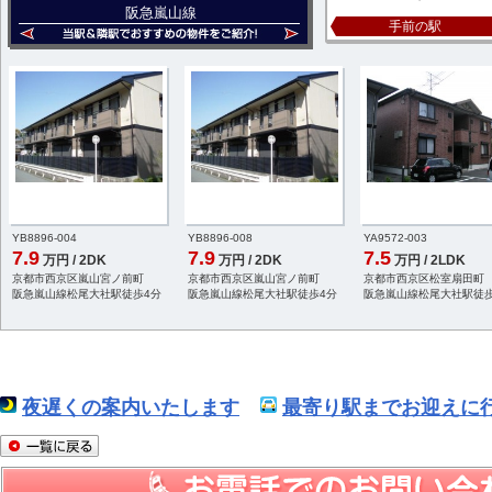
阪急嵐山線
手前の駅
YB8896-004
YB8896-008
YA9572-003
7.9
7.9
7.5
万円 / 2DK
万円 / 2DK
万円 / 2LDK
京都市西京区嵐山宮ノ前町
京都市西京区嵐山宮ノ前町
京都市西京区松室扇田町
阪急嵐山線松尾大社駅徒歩4分
阪急嵐山線松尾大社駅徒歩4分
阪急嵐山線松尾大社駅徒歩
夜遅くの案内いたします
最寄り駅までお迎えに行