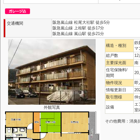
阪急嵐山線 松尾大社駅 徒歩5分
交通機関
阪急嵐山線 上桂駅 徒歩17分
阪急嵐山線 嵐山駅 徒歩21分
鉄
構造・種別
マ
総戸数
12
主要採光面
南
住宅保険料/
20
期間
物件現況
即
情報更新日
20
取引態様
仲
エ
設備
外観写真
室
その他費用：消臭抗菌