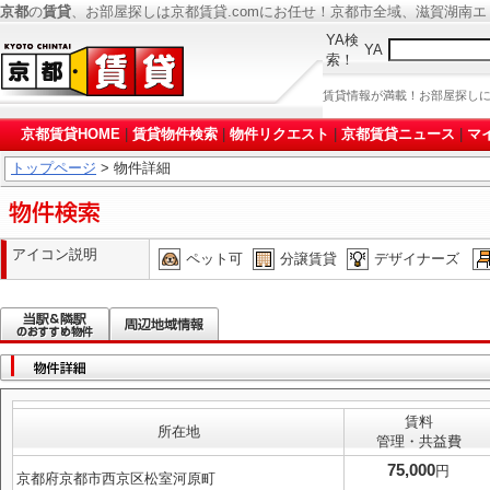
京都
の
賃貸
、お部屋探しは京都賃貸.comにお任せ！京都市全域、滋賀湖南
YA検
YA
索！
賃貸情報が満載！お部屋探し
京都賃貸HOME
|
賃貸物件検索
|
物件リクエスト
|
京都賃貸ニュース
|
マ
トップページ
> 物件詳細
アイコン説明
ペット可
分譲賃貸
デザイナーズ
賃料
所在地
管理・共益費
75,000
円
京都府京都市西京区松室河原町
-