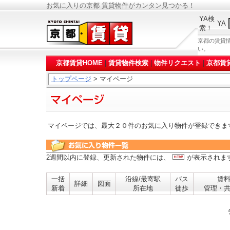
お気に入りの京都 賃貸物件がカンタン見つかる！
YA検
YA
索！
京都の賃貸
い。
京都賃貸HOME
|
賃貸物件検索
|
物件リクエスト
|
京都賃
トップページ
> マイページ
マイページでは、最大２０件のお気に入り物件が登録できま
2週間以内に登録、更新された物件には、
が表示されま
一括
沿線/最寄駅
バス
賃
詳細
図面
新着
所在地
徒歩
管理・