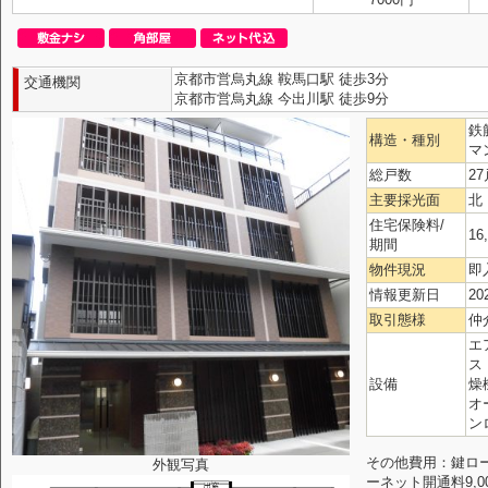
京都市営烏丸線 鞍馬口駅 徒歩3分
交通機関
京都市営烏丸線 今出川駅 徒歩9分
鉄
構造・種別
マ
総戸数
27
主要採光面
北
住宅保険料/
16
期間
物件現況
即
情報更新日
20
取引態様
仲
エ
ス
設備
燥
オ
ン
その他費用：鍵ローテ
外観写真
ーネット開通料9,0