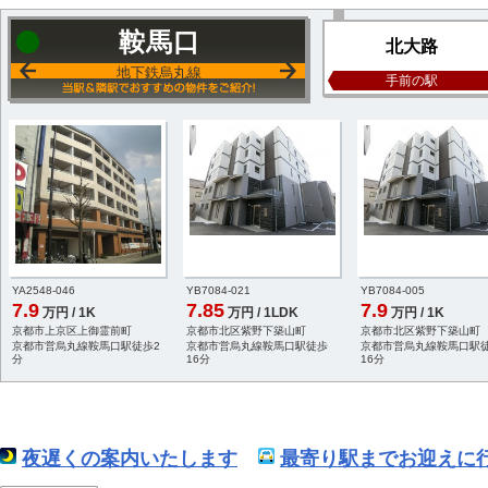
鞍馬口
北大路
地下鉄烏丸線
手前の駅
YA2548-046
YB7084-021
YB7084-005
7.9
7.85
7.9
万円 / 1K
万円 / 1LDK
万円 / 1K
京都市上京区上御霊前町
京都市北区紫野下築山町
京都市北区紫野下築山町
京都市営烏丸線鞍馬口駅徒歩2
京都市営烏丸線鞍馬口駅徒歩
京都市営烏丸線鞍馬口駅
分
16分
16分
夜遅くの案内いたします
最寄り駅までお迎えに行