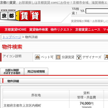
京都
の
賃貸
、お部屋探しは京都賃貸.comにお任せ！京都市全域、滋賀湖南
YA検
YA
索！
賃貸情報が満載！お部屋探し
京都賃貸HOME
|
賃貸物件検索
|
物件リクエスト
|
京都賃貸ニュース
|
マ
トップページ
> 物件詳細
アイコン説明
ペット可
分譲賃貸
デザイナーズ
賃料
所在地
管理・共益費
74,000
円
京都府京都市上京区内構町
7000円