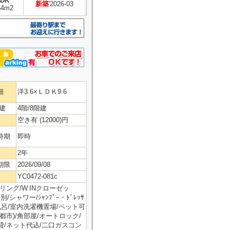
LDK
新築
'2026-03
54m2
細
洋3.6×ＬＤＫ9.6
建
4階/8階建
空き有 (12000)円
時期
即時
2年
期限
2026/09/08
YC0472-081c
リング/W.INクローゼッ
/シャワー/ｼｬﾝﾌﾟｰ・ﾄﾞﾚｯｻ
風呂/室内洗濯機置場/ペット可
都市)/角部屋/オートロック/
貸/ネット代込/二口ガスコン