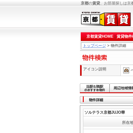
京都
の
賃貸
、お部屋探しは京
京都賃貸HOME
|
賃貸物件
トップページ
> 物件詳細
アイコン説明
ソルテラス京都JUJO華
所在