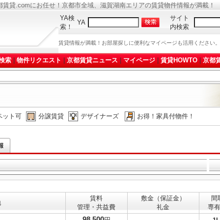
都賃貸.comにお任せ！京都市全域、滋賀湖南エリアの賃貸物件情報が満載！
YA検
サイト
YA
索！
内検索
賃貸情報が満載！お部屋探しに便利なマイページも活用ください
検索
|
物件リクエスト
|
京都賃貸ニュース
|
マイページ
|
賃貸HOWTO
|
京都賃
ペット可
分譲賃貸
デザイナーズ
お得！家具付物件！
賃料
敷金（保証金）
間
地
管理・共益費
礼金
専
98,500
円