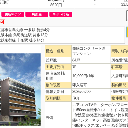
-
1
石田町
-
33.
8620円
可
京都市営烏丸線 十条駅 徒歩4分
京阪本線 鳥羽街道駅 徒歩13分
近鉄京都線 十条駅 徒歩14分
鉄筋コンクリート造
構造・種別
間取り詳
マンション
総戸数
84戸
所在階/階
主要採光面
東
駐車場
住宅保険料/
10,000円/1年
入居可能
期間
物件現況
即入居可
契約期間
情報更新日
2026/08/09
情報有効
取引態様
仲介
物件番号
エアコン/TVモニターホン/フロー
ト/50cc/自転車/バス・トイレ洗面別
ｰ付洗面台/浴室乾燥機/追い焚き
設備
能/インターネット高速回線/ガス(
宅配ボックス/エレベータ/分譲賃