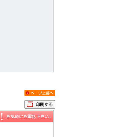
YA9221-018
YB9554-012
10.2
10.2
万円 / 1LDK
万円 / 1LDK
京都市伏見区竹田三ツ杭町
京都市伏見区竹田北三
京都市営烏丸線くいな橋駅徒歩
京都市営烏丸線くいな
4分
6分