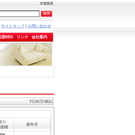
京都賃貸
サイトマップ
|
お問い合わせ
。
貸BBS
|
リンク
|
会社案内
YC0472-081c
取り
築年月
有面積