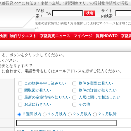
都賃貸.comにお任せ！京都市全域、滋賀湖南エリアの賃貸物件情報が満載
YA検
サイト
YA
索！
内検索
京都の賃貸情報が満載！お部屋探しに便利なマイページも活用く
い。
検索
|
物件リクエスト
|
京都賃貸ニュース
|
マイページ
|
賃貸HOWTO
|
京都賃
する」ボタンをクリックしてください。
入ください。
必要となりますので、
」に合わせて、電話番号もしくはメールアドレスを必ずご記入ください。
この物件を申し込みたい
物件を実際に見たい
間取図が見たい
物件の詳細が知りたい
最新の空室情報を知りたい
入居に関して相談したい
お店に行きたい
その他
２週間以内
１ヶ月以内
２ヶ月以内
２ヶ月以降