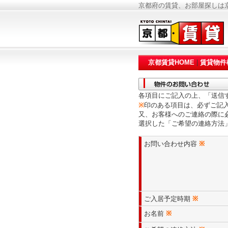
京都府の賃貸、お部屋探しは京
京都賃貸HOME
|
賃貸物件
各項目にご記入の上、「送信
※
印のある項目は、必ずご記
又、お客様へのご連絡の際に
選択した「ご希望の連絡方法
お問い合わせ内容
※
ご入居予定時期
※
お名前
※