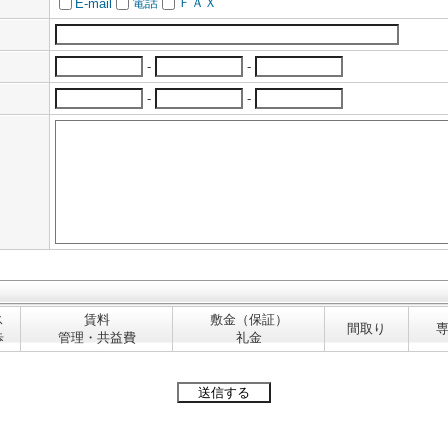
電話
ＦＡＸ
E-mail
-
-
-
-
ス
賃料
敷金（保証）
間取り
歩
管理・共益費
礼金