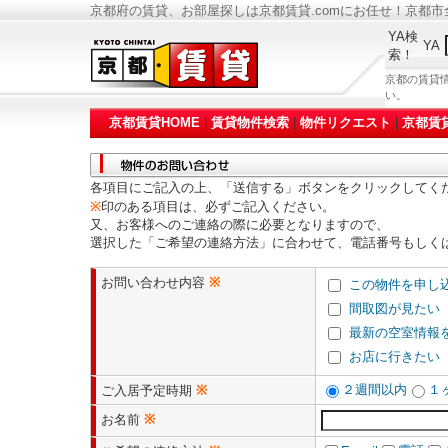
京都府の賃貸、お部屋探しは京都賃貸.comにお任せ！京都
YA検
YA
索！
京都の賃貸
い。
京都賃貸HOME
|
賃貸物件検索
|
物件リクエスト
|
京都賃
各項目にご記入の上、「送信する」ボタンをクリックしてく
※
印のある項目は、必ずご記入ください。
又、お客様へのご連絡の際に必要となりますので、
選択した「ご希望の連絡方法」に合わせて、電話番号もしく
お問い合わせ内容
※
この物件を申し
間取図が見たい
最新の空室情報
お店に行きたい
２週間以内
１
ご入居予定時期
※
お名前
※