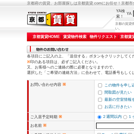
京都府の賃貸、お部屋探しは京都賃貸.comにお任せ！京都
YA検
YA
索！
京都の賃貸
い。
京都賃貸HOME
|
賃貸物件検索
|
物件リクエスト
|
京都賃
各項目にご記入の上、「送信する」ボタンをクリックしてく
※
印のある項目は、必ずご記入ください。
又、お客様へのご連絡の際に必要となりますので、
選択した「ご希望の連絡方法」に合わせて、電話番号もしく
お問い合わせ内容
※
この物件を申し
間取図が見たい
最新の空室情報
お店に行きたい
２週間以内
１
ご入居予定時期
※
お名前
※