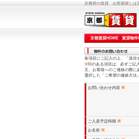
京都府の賃貸、お部屋探しは京
京都賃貸HOME
|
賃貸物件
各項目にご記入の上、「送信
※
印のある項目は、必ずご記
又、お客様へのご連絡の際に
選択した「ご希望の連絡方法
お問い合わせ内容
※
ご入居予定時期
※
お名前
※