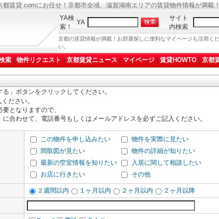
都賃貸.comにお任せ！京都市全域、滋賀湖南エリアの賃貸物件情報が満載
YA検
サイト
YA
索！
内検索
京都の賃貸情報が満載！お部屋探しに便利なマイページも活用く
い。
検索
|
物件リクエスト
|
京都賃貸ニュース
|
マイページ
|
賃貸HOWTO
|
京都賃
する」ボタンをクリックしてください。
入ください。
必要となりますので、
」に合わせて、電話番号もしくはメールアドレスを必ずご記入ください。
この物件を申し込みたい
物件を実際に見たい
間取図が見たい
物件の詳細が知りたい
最新の空室情報を知りたい
入居に関して相談したい
お店に行きたい
その他
２週間以内
１ヶ月以内
２ヶ月以内
２ヶ月以降