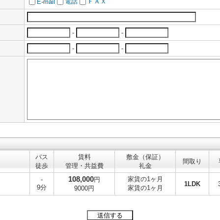
電話
ＦＡＸ
E-mail
-
-
-
-
バス
賃料
敷金（保証）
間取り
徒歩
管理・共益費
礼金
108,000
家賃の1ヶ月
-
円
1LDK
9分
家賃の1ヶ月
9000円