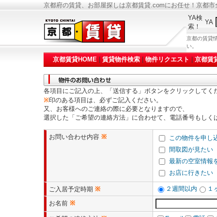
京都府の賃貸、お部屋探しは京都賃貸.comにお任せ！京都
YA検
YA
索！
京都の賃貸
い。
京都賃貸HOME
|
賃貸物件検索
|
物件リクエスト
|
京都賃
各項目にご記入の上、「送信する」ボタンをクリックしてく
※
印のある項目は、必ずご記入ください。
又、お客様へのご連絡の際に必要となりますので、
選択した「ご希望の連絡方法」に合わせて、電話番号もしく
お問い合わせ内容
※
この物件を申し
間取図が見たい
最新の空室情報
お店に行きたい
２週間以内
１
ご入居予定時期
※
お名前
※