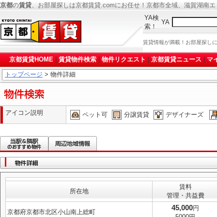
京都
の
賃貸
、お部屋探しは京都賃貸.comにお任せ！京都市全域、滋賀湖南
YA検
YA
索！
賃貸情報が満載！お部屋探し
京都賃貸HOME
|
賃貸物件検索
|
物件リクエスト
|
京都賃貸ニュース
|
マ
トップページ
> 物件詳細
アイコン説明
ペット可
分譲賃貸
デザイナーズ
賃料
所在地
管理・共益費
45,000
円
京都府京都市北区小山南上総町
5000円