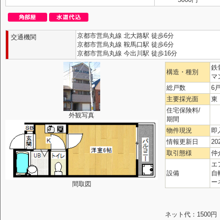
京都市営烏丸線 北大路駅 徒歩6分
交通機関
京都市営烏丸線 鞍馬口駅 徒歩6分
京都市営烏丸線 今出川駅 徒歩16分
鉄
構造・種別
マ
総戸数
6
主要採光面
東
住宅保険料/
外観写真
期間
物件現況
即
情報更新日
20
取引態様
仲
エ
設備
自
ー
間取図
ネット代：1500円