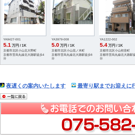
YA9427-001
YA3979-008
YA1222-002
5.1
5.0
5.4
万円 / 1K
万円 / 1K
万円 / 1K
京都市北区小山北大野町
京都市北区小山花ノ木町
京都市北区小山初音町
京都市営烏丸線北大路駅徒歩4
京都市営烏丸線北大路駅徒歩6
京都市営烏丸線北大路駅徒
分
分
分
夜遅くの案内いたします
最寄り駅までお迎えに行