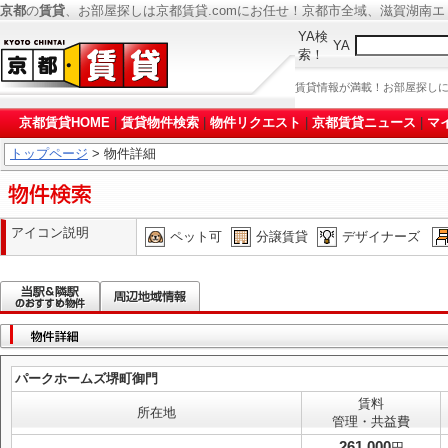
京都
の
賃貸
、お部屋探しは京都賃貸.comにお任せ！京都市全域、滋賀湖南
YA検
YA
索！
賃貸情報が満載！お部屋探し
京都賃貸HOME
|
賃貸物件検索
|
物件リクエスト
|
京都賃貸ニュース
|
マ
トップページ
> 物件詳細
アイコン説明
ペット可
分譲賃貸
デザイナーズ
パークホームズ堺町御門
賃料
所在地
管理・共益費
261,000
円