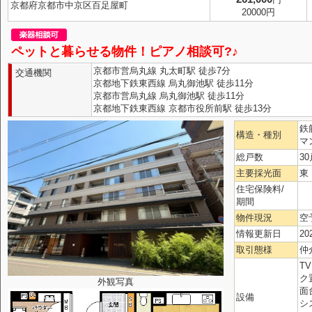
京都府京都市中京区百足屋町
20000円
ペットと暮らせる物件！ピアノ相談可?♪
京都市営烏丸線 丸太町駅 徒歩7分
交通機関
京都地下鉄東西線 烏丸御池駅 徒歩11分
京都市営烏丸線 烏丸御池駅 徒歩11分
京都地下鉄東西線 京都市役所前駅 徒歩13分
鉄
構造・種別
マ
総戸数
30
主要採光面
東
住宅保険料/
期間
物件現況
空
情報更新日
20
取引態様
仲
T
ク
外観写真
面
設備
シ