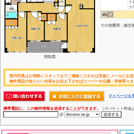
ト
ク
その他費用：鍵交換代3
間取図
室内写真はお気軽にスタッフまでご連絡くだされば至急にメールにお送
物件周辺の知りたい内容をお伝え下さればスーパーや公園・学校等々ま
マイページを
携帯電話に、この物件情報を送信することができます。
（※パケット料金
@