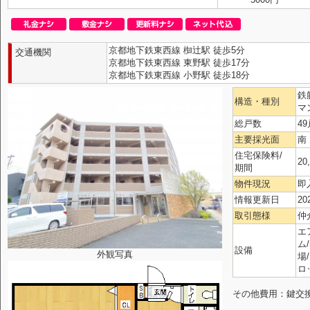
京都地下鉄東西線 椥辻駅 徒歩5分
交通機関
京都地下鉄東西線 東野駅 徒歩17分
京都地下鉄東西線 小野駅 徒歩18分
鉄
構造・種別
マ
総戸数
49
主要採光面
南
住宅保険料/
20
期間
物件現況
即
情報更新日
20
取引態様
仲
エ
ム
設備
外観写真
場
ロ
その他費用：鍵交換代