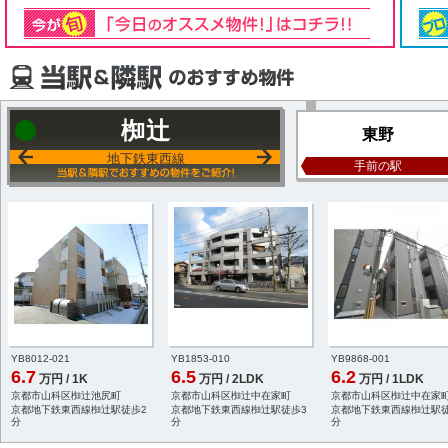
椥辻
東野
地下鉄東西線
手前の駅
YB8012-021
YB1853-010
YB9868-001
6.7
6.5
6.2
万円 / 1K
万円 / 2LDK
万円 / 1LDK
京都市山科区椥辻池尻町
京都市山科区椥辻中在家町
京都市山科区椥辻中在家
京都地下鉄東西線椥辻駅徒歩2
京都地下鉄東西線椥辻駅徒歩3
京都地下鉄東西線椥辻駅徒
分
分
分