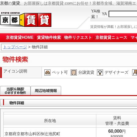
京都
の
賃貸
、お部屋探しは京都賃貸.comにお任せ！京都市全域、滋賀湖南
YA検
YA
索！
賃貸情報が満載！お部屋探し
京都賃貸HOME
|
賃貸物件検索
|
物件リクエスト
|
京都賃貸ニュース
|
マ
トップページ
> 物件詳細
アイコン説明
ペット可
分譲賃貸
デザイナーズ
賃料
所在地
管理・共益費
60,000
円
京都府京都市山科区椥辻池尻町
5000円