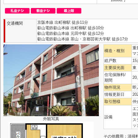
京阪本線 出町柳駅 徒歩11分
交通機関
叡山電鉄叡山本線 出町柳駅 徒歩10分
叡山電鉄叡山本線 元田中駅 徒歩12分
叡山電鉄叡山本線 茶山・京都芸術大学駅 徒歩17分
重
構造・種別
マ
総戸数
15
主要採光面
東
住宅保険料/
20
期間
物件現況
即
情報更新日
20
取引態様
仲
エ
面
設備
外観写真
ス
ッ
その他費用：清掃料39