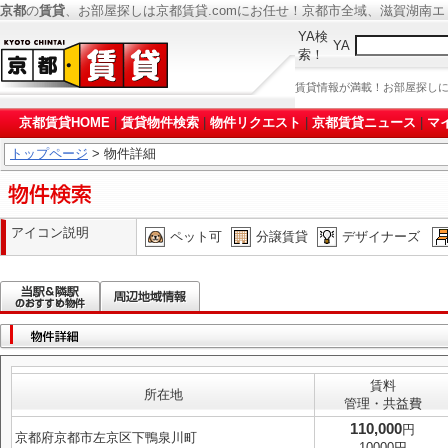
京都
の
賃貸
、お部屋探しは京都賃貸.comにお任せ！京都市全域、滋賀湖南
YA検
YA
索！
賃貸情報が満載！お部屋探し
京都賃貸HOME
|
賃貸物件検索
|
物件リクエスト
|
京都賃貸ニュース
|
マ
トップページ
> 物件詳細
アイコン説明
ペット可
分譲賃貸
デザイナーズ
賃料
所在地
管理・共益費
110,000
円
京都府京都市左京区下鴨泉川町
10000円