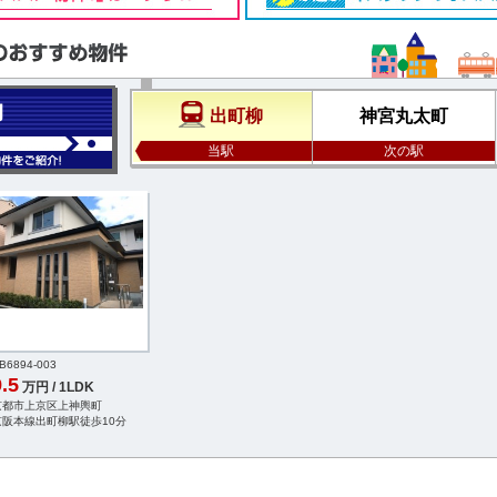
柳
出町柳
神宮丸太町
当駅
次の駅
B6894-003
.5
万円 / 1LDK
京都市上京区上神輿町
京阪本線出町柳駅徒歩10分