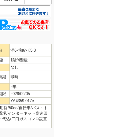
細
洋6×和6×K5.8
建
1階/4階建
なし
時期
即時
2年
期限
2026/09/05
YA4359-017c
庭/50cc/自転車/バス・ト
置場/インターネット高速回
ット代込/二口ガスコンロ設置