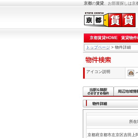
京都
の
賃貸
、お部屋探しは京
京都賃貸HOME
|
賃貸物件
トップページ
> 物件詳細
アイコン説明
所在
京都府京都市左京区吉田上