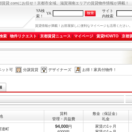
都賃貸.comにお任せ！京都市全域、滋賀湖南エリアの賃貸物件情報が満載！
YA検
サイト
YA
索！
内検索
賃貸情報が満載！お部屋探しに便利なマイページも活用ください
検索
|
物件リクエスト
|
京都賃貸ニュース
|
マイページ
|
賃貸HOWTO
|
京都賃
ペット可
分譲賃貸
デザイナーズ
お得！家具付物件！
賃料
敷金（保証金）
地
管理・共益費
礼金
94,000
家賃の1ヶ月
円
阿達町
家賃の1ヶ月
6000円