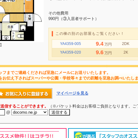
その他費用
990円（③入居者サポート）
この棟の別のお部屋もご覧ください！
9.4
YA4359-005
2DK
万円
図
9.6
YA4359-020
2K
万円
ッフまでご連絡くだされば至急にメールにお送りいたします。
をお伝え下さればスーパーや公園・学校等々までの距離を至急お調べいたし
マイページを見る
を送信することができます。
（※パケット料金はお客様ご負担となります。ご
@