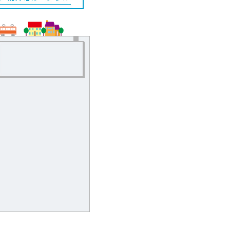
YA0010-006
YA8218-003
9.5
10.0
万円 / 1LDK
万円 / 2DK
京都市左京区下堤町
京都市左京区聖護院蓮
京阪本線神宮丸太町駅徒歩2分
京阪本線神宮丸太町駅徒
分