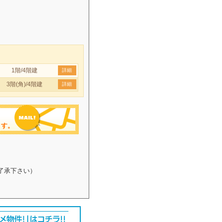
1階/4階建
詳細
3階(角)/4階建
詳細
ます。
了承下さい）