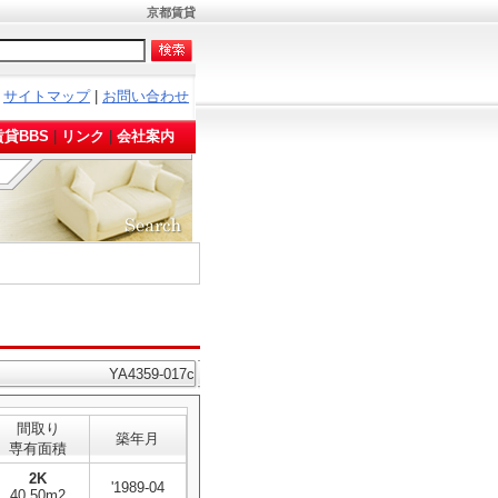
京都賃貸
サイトマップ
|
お問い合わせ
。
貸BBS
|
リンク
|
会社案内
YA4359-017c
間取り
築年月
専有面積
2K
'1989-04
40.50m2