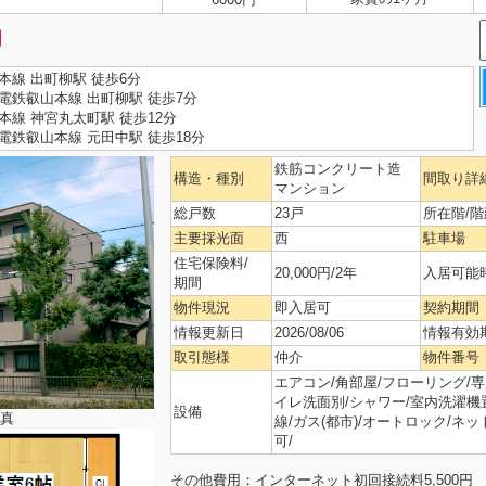
本線 出町柳駅 徒歩6分
電鉄叡山本線 出町柳駅 徒歩7分
本線 神宮丸太町駅 徒歩12分
電鉄叡山本線 元田中駅 徒歩18分
鉄筋コンクリート造
構造・種別
間取り詳
マンション
総戸数
23戸
所在階/階
主要採光面
西
駐車場
住宅保険料/
20,000円/2年
入居可能
期間
物件現況
即入居可
契約期間
情報更新日
2026/08/06
情報有効
取引態様
仲介
物件番号
エアコン/角部屋/フローリング/専用
イレ洗面別/シャワー/室内洗濯機
設備
真
線/ガス(都市)/オートロック/ネ
可/
その他費用：インターネット初回接続料5,500円