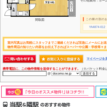
その他費用：ホームマ
この棟の別の
間取図
YA4874-012
室内写真はお気軽にスタッフまでご連絡くだされば至急にメールにお送
物件周辺の知りたい内容をお伝え下さればスーパーや公園・学校等々ま
マイページを
携帯電話に、この物件情報を送信することができます。
（※パケット料金
@