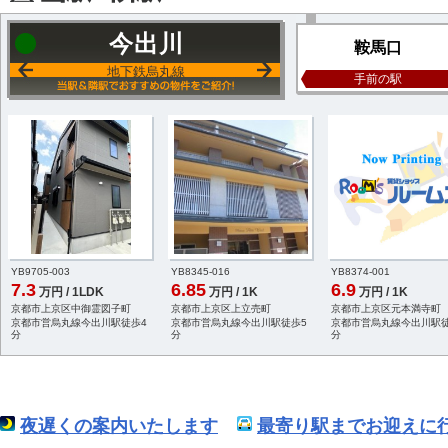
今出川
鞍馬口
地下鉄烏丸線
手前の駅
YB9705-003
YB8345-016
YB8374-001
7.3
6.85
6.9
万円 / 1LDK
万円 / 1K
万円 / 1K
京都市上京区中御霊図子町
京都市上京区上立売町
京都市上京区元本満寺町
京都市営烏丸線今出川駅徒歩4
京都市営烏丸線今出川駅徒歩5
京都市営烏丸線今出川駅徒
分
分
分
夜遅くの案内いたします
最寄り駅までお迎えに行