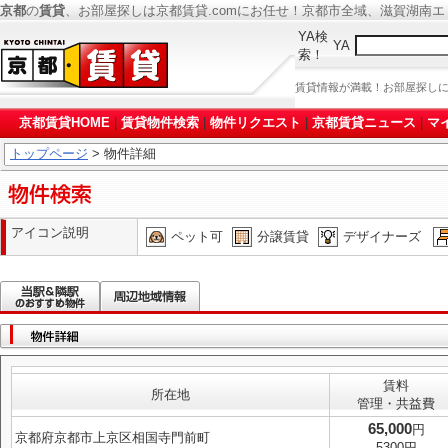
京都
の
賃貸
、お部屋探しは京都賃貸.comにお任せ！京都市全域、滋賀湖南
YA検
YA
索！
賃貸情報が満載！お部屋探し
京都賃貸HOME
|
賃貸物件検索
|
物件リクエスト
|
京都賃貸ニュース
|
マ
トップページ
> 物件詳細
アイコン説明
ペット可
分譲賃貸
デザイナーズ
賃料
所在地
管理・共益費
65,000
円
京都府京都市上京区相国寺門前町
5300円