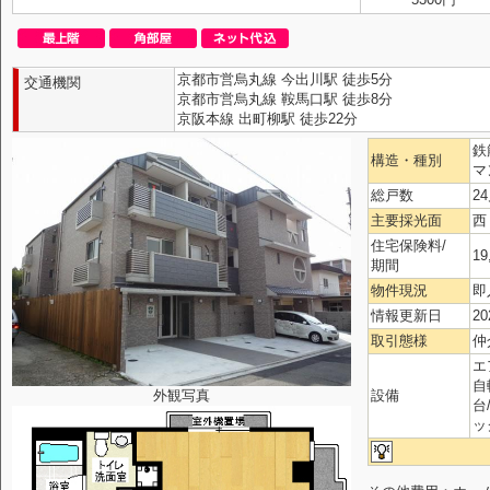
京都市営烏丸線 今出川駅 徒歩5分
交通機関
京都市営烏丸線 鞍馬口駅 徒歩8分
京阪本線 出町柳駅 徒歩22分
鉄
構造・種別
マ
総戸数
2
主要採光面
西
住宅保険料/
19
期間
物件現況
即
情報更新日
20
取引態様
仲
エ
自
外観写真
設備
台
ッ