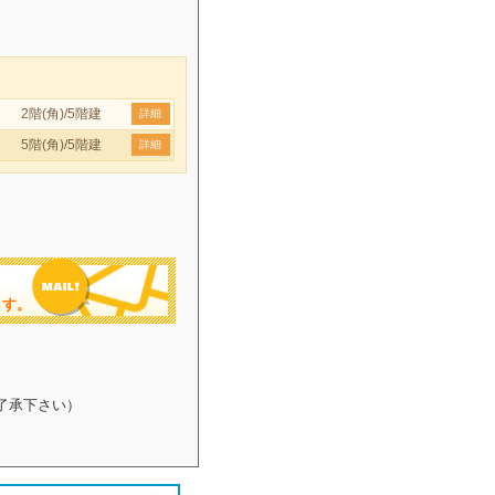
2階(角)/5階建
詳細
5階(角)/5階建
詳細
ます。
了承下さい）