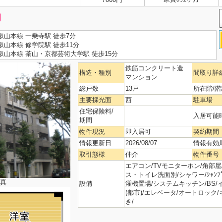
叡山本線 一乗寺駅 徒歩7分
山本線 修学院駅 徒歩11分
叡山本線 茶山・京都芸術大学駅 徒歩15分
鉄筋コンクリート造
構造・種別
間取り詳
マンション
総戸数
13戸
所在階/階
主要採光面
西
駐車場
住宅保険料/
入居可能
期間
物件現況
即入居可
契約期間
情報更新日
2026/08/07
情報有効
取引態様
仲介
物件番号
エアコン/TVモニターホン/角部屋
ス・トイレ洗面別/シャワー/ｼｬﾝﾌﾟ
真
設備
濯機置場/システムキッチン/BS
(都市)/エレベータ/オートロック
き/