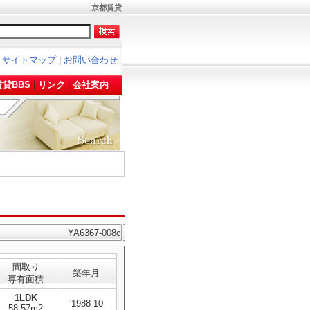
京都賃貸
サイトマップ
|
お問い合わせ
。
貸BBS
|
リンク
|
会社案内
YA6367-008c
間取り
築年月
専有面積
1LDK
'1988-10
58.57m2