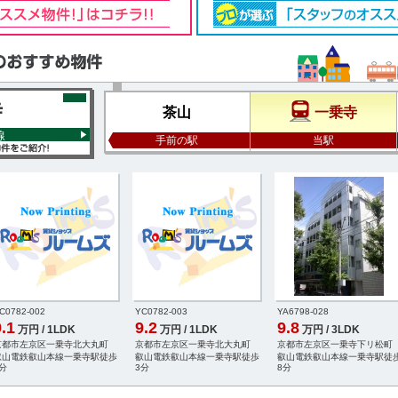
寺
茶山
一乗寺
線
手前の駅
当駅
C0782-002
YC0782-003
YA6798-028
.1
9.2
9.8
万円 / 1LDK
万円 / 1LDK
万円 / 3LDK
京都市左京区一乗寺北大丸町
京都市左京区一乗寺北大丸町
京都市左京区一乗寺下リ松町
叡山電鉄叡山本線一乗寺駅徒歩
叡山電鉄叡山本線一乗寺駅徒歩
叡山電鉄叡山本線一乗寺駅徒
分
3分
8分