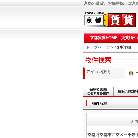
京都
の
賃貸
、お部屋探しは京
京都賃貸HOME
|
賃貸物件
トップページ
> 物件詳細
アイコン説明
所
京都府京都市左京区一乗寺