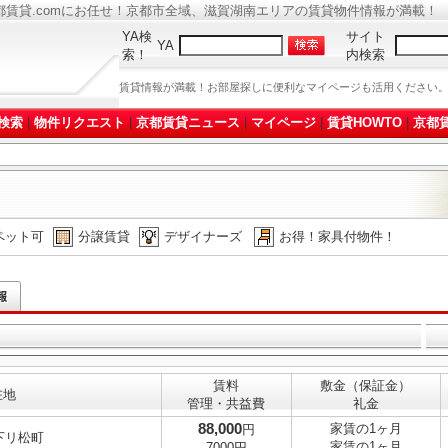
都賃貸.comにお任せ！京都市全域、滋賀湖南エリアの賃貸物件情報が満載！
YA検
サイト
YA
索！
内検索
賃貸情報が満載！お部屋探しに便利なマイページも活用ください
検索
|
物件リクエスト
|
京都賃貸ニュース
|
マイページ
|
賃貸HOWTO
|
京都賃
ペット可
分譲賃貸
デザイナーズ
お得！家具付物件！
賃料
敷金（保証金）
在地
管理・共益費
礼金
88,000
家賃の1ヶ月
円
下リ松町
家賃の1ヶ月
7000円