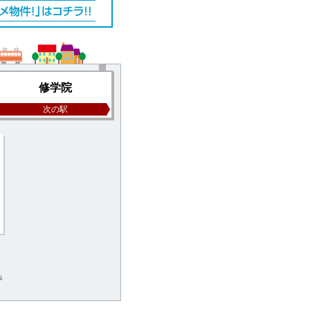
修学院
次の駅
YB6781-005
9.5
万円 / 2LDK
京都市左京区修学院犬塚町
歩
叡山電鉄叡山本線修学院駅徒歩
5分