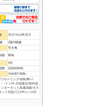
細
洋12.5×LDK10.5
建
2階/5階建
空き無
時期
即時
2年
期限
2026/09/06
YA6367-008c
/フローリング/自転車/バ
ｰ・ﾄﾞﾚｯｻｰ付洗面台/室内洗
/インターネット高速回線/ガス
/ネット代込/三口IHコンロ付