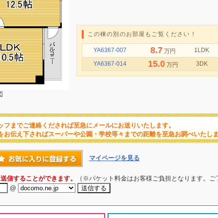
この棟の別のお部屋もご覧ください！
8.7
YA6367-007
1LDK
万円
15.0
YA6367-014
3DK
万円
図
ッフまでご連絡くだされば至急にメールにお送りいたします。
をお伝え下さればスーパーや公園・学校等々までの距離を至急お調べいたし
マイページを見る
を送信することができます。
（※パケット料金はお客様ご負担となります。ご
@