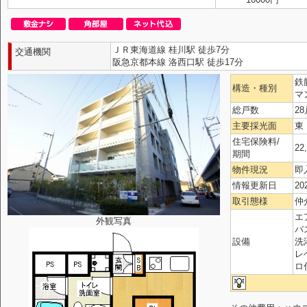
ＪＲ東海道線 桂川駅 徒歩7分
交通機関
阪急京都本線 洛西口駅 徒歩17分
鉄
構造・種別
マ
総戸数
28
主要採光面
東
住宅保険料/
22
期間
物件現況
即
情報更新日
20
取引態様
仲
エ
外観写真
バ
設備
洗
レ
ロ