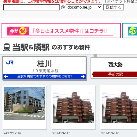
携帯電話に、この物件情報を送信することができます。
（※パケット料金
@
桂川
西大路
ＪＲ東海道本線
手前の駅
YA3724-016
YB7413-013
YB7413-018