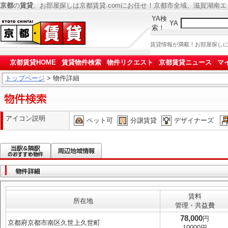
京都
の
賃貸
、お部屋探しは京都賃貸.comにお任せ！京都市全域、滋賀湖南
YA検
YA
索！
賃貸情報が満載！お部屋探し
京都賃貸HOME
|
賃貸物件検索
|
物件リクエスト
|
京都賃貸ニュース
|
マ
トップページ
> 物件詳細
アイコン説明
ペット可
分譲賃貸
デザイナーズ
賃料
所在地
管理・共益費
78,000
円
京都府京都市南区久世上久世町
10000円