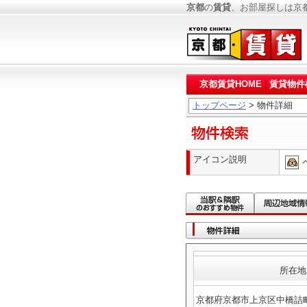
京都
の
賃貸
、お部屋探しは京
京都賃貸HOME
|
賃貸物件
トップページ
> 物件詳細
アイコン説明
所在地
京都府京都市上京区中橋詰