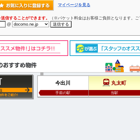
マイページを見る
を送信することができます。
（※パケット料金はお客様ご負担となります。ご
@
町
今出川
丸太町
線
手前の駅
当駅