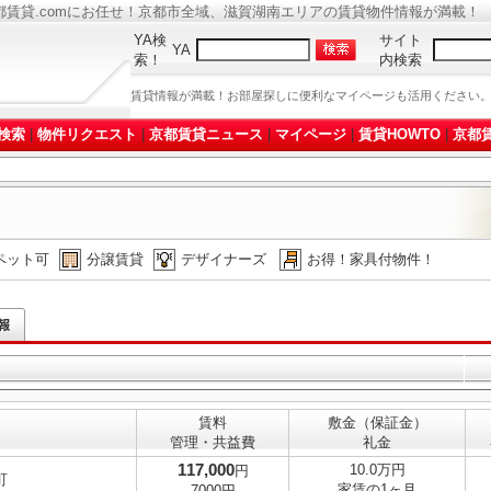
都賃貸.comにお任せ！京都市全域、滋賀湖南エリアの賃貸物件情報が満載！
YA検
サイト
YA
索！
内検索
賃貸情報が満載！お部屋探しに便利なマイページも活用ください
検索
|
物件リクエスト
|
京都賃貸ニュース
|
マイページ
|
賃貸HOWTO
|
京都賃
ペット可
分譲賃貸
デザイナーズ
お得！家具付物件！
賃料
敷金（保証金）
管理・共益費
礼金
117,000
10.0万円
円
町
家賃の1ヶ月
7000円