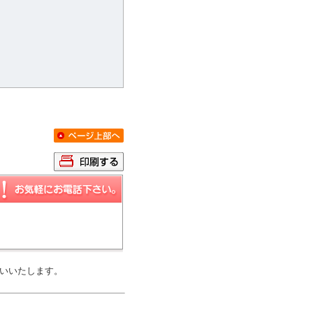
YB9333-024
YB8329-002
12.1
12.7
万円 / 1LDK
万円 / 1LD
京都市中京区神明町
京都市中京区大恩寺町
京都市営烏丸線烏丸御池駅徒歩
京都市営烏丸線烏丸御
4分
8分
いいたします。