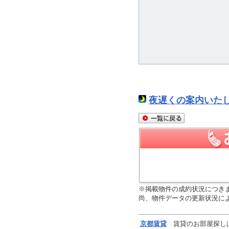
-005
YB2322-001
11
12.0
万円 / 1LDK
万円 / 2LDK
上京区西無車小路町
京都市上京区東今町
営烏丸線今出川駅徒歩8
京都市営烏丸線今出川駅徒歩9
分
夜遅くの案内いた
※掲載物件の成約状況につき
尚、物件データの更新状況に
京都
賃貸
賃貸のお部屋探し