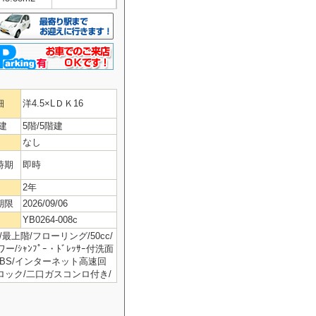
細
洋4.5×LＤＫ16
建
5階/5階建
なし
時期
即時
2年
期限
2026/09/06
YB0264-008c
最上階/フローリング/50cc/
ｼｬﾝﾌﾟｰ・ﾄﾞﾚｯｻｰ付洗面
/BS/インターネット高速回
トロック/二口ガスコンロ付き/