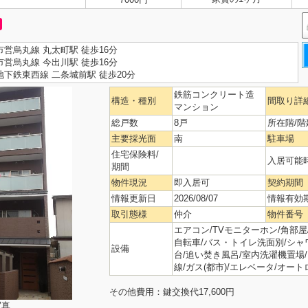
市営烏丸線 丸太町駅 徒歩16分
市営烏丸線 今出川駅 徒歩16分
地下鉄東西線 二条城前駅 徒歩20分
鉄筋コンクリート造
構造・種別
間取り詳
マンション
総戸数
8戸
所在階/階
主要採光面
南
駐車場
住宅保険料/
入居可能
期間
物件現況
即入居可
契約期間
情報更新日
2026/08/07
情報有効
取引態様
仲介
物件番号
エアコン/TVモニターホン/角部屋/
自転車/バス・トイレ洗面別/シャワー/
設備
台/追い焚き風呂/室内洗濯機置場
線/ガス(都市)/エレベータ/オー
その他費用：鍵交換代17,600円
写真