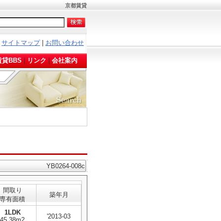
京都賃貸
サイトマップ
|
お問い合わせ
。
貸BBS
|
リンク
|
会社案内
YB0264-008c
間取り
築年月
専有面積
1LDK
'2013-03
45.38m2