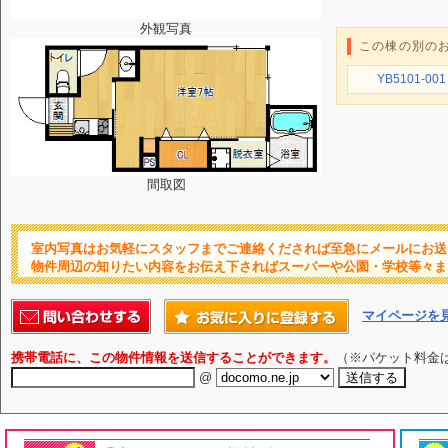
外観写真
この棟の別の
YB5101-001
間取図
室内写真はお気軽にスタッフまでご連絡くだされば至急にメールにお送
物件周辺の知りたい内容をお伝え下さればスーパーや公園・学校等々ま
マイページを
携帯電話に、この物件情報を送信することができます。
（※パケット料金
@