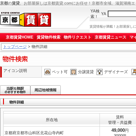
京都
の
賃貸
、お部屋探しは京都賃貸.comにお任せ！京都市全域、滋賀湖南
YA検
YA
索！
賃貸情報が満載！お部屋探し
京都賃貸HOME
|
賃貸物件検索
|
物件リクエスト
|
京都賃貸ニュース
|
マ
トップページ
> 物件詳細
アイコン説明
ペット可
分譲賃貸
デザイナーズ
賃料
所在地
管理・共益費
49,000
円
京都府京都市山科区北花山寺内町
3000円