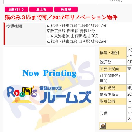
猫のみ３匹まで可／2017年リノベーション物件
京都地下鉄東西線 御陵駅 徒歩17分
交通機関
京阪京津線 御陵駅 徒歩17分
ＪＲ東海道線 山科駅 徒歩26分
京都地下鉄東西線 山科駅 徒歩25分
木
構造・種別
ハ
総戸数
6
主要採光面
東
住宅保険料/
期間
物件現況
即
情報更新日
20
取引態様
仲
エ
設備
ャ
ス