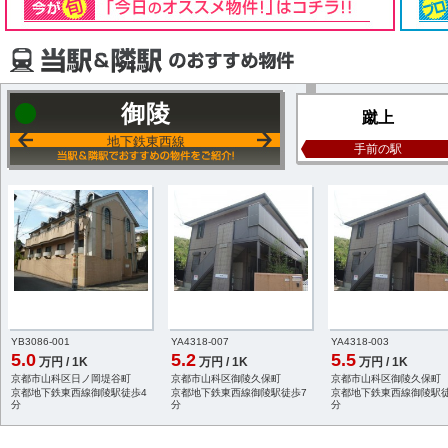
御陵
蹴上
地下鉄東西線
手前の駅
YB3086-001
YA4318-007
YA4318-003
5.0
5.2
5.5
万円 / 1K
万円 / 1K
万円 / 1K
京都市山科区日ノ岡堤谷町
京都市山科区御陵久保町
京都市山科区御陵久保町
京都地下鉄東西線御陵駅徒歩4
京都地下鉄東西線御陵駅徒歩7
京都地下鉄東西線御陵駅徒
分
分
分