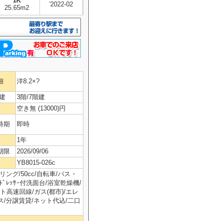
1K
'2022-02
25.65m2
細
洋8.2×?
建
3階/7階建
空き無 (13000)円
時期
即時
1年
期限
2026/09/06
YB8015-026c
ング/50cc/自転車/バス・
ﾄﾞﾚｯｻｰ付洗面台/浴室乾燥機/
ト高速回線/ガス(都市)/エレ
ス/分譲賃貸/ネット代込/二口