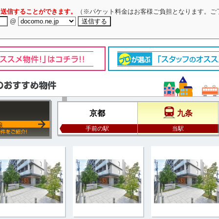
を送信することができます。
（※パケット料金はお客様ご負担となります。ご
@
京都
九条
線
手前の駅
当駅