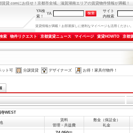
都賃貸.comにお任せ！京都市全域、滋賀湖南エリアの賃貸物件情報が満載！
YA検
サイト
YA
索！
内検索
賃貸情報が満載！お部屋探しに便利なマイページも活用ください
検索
|
物件リクエスト
|
京都賃貸ニュース
|
マイページ
|
賃貸HOWTO
|
京都賃
ペット可
分譲賃貸
デザイナーズ
お得！家具付物件！
福寺WEST
賃料
敷金（保証金）
地
管理・共益費
礼金
74,050
円
-