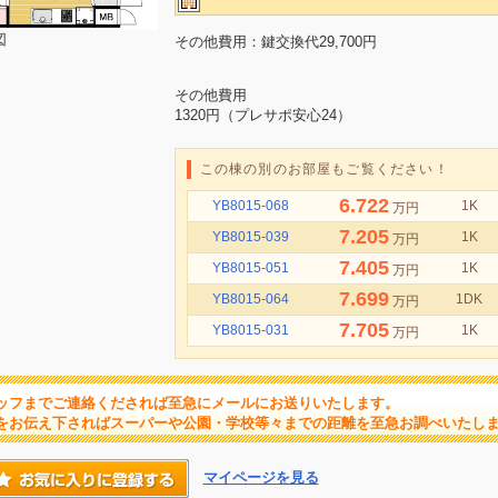
図
その他費用：鍵交換代29,700円
その他費用
1320円（プレサポ安心24）
この棟の別のお部屋もご覧ください！
6.722
YB8015-068
1K
万円
7.205
YB8015-039
1K
万円
7.405
YB8015-051
1K
万円
7.699
YB8015-064
1DK
万円
7.705
YB8015-031
1K
万円
ッフまでご連絡くだされば至急にメールにお送りいたします。
をお伝え下さればスーパーや公園・学校等々までの距離を至急お調べいたし
マイページを見る