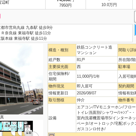
賀辺町
10.0万円
7950円
京都市営烏丸線 九条駅 徒歩9分
ＪＲ奈良線 東福寺駅 徒歩11分
京阪本線 東福寺駅 徒歩11分
鉄筋コンクリート造
構造・種別
間取り詳
マンション
総戸数
81戸
所在階/階
主要採光面
西
駐車場
住宅保険料/
11,000円/1年
入居可能
期間
物件現況
即入居可
契約期間
情報更新日
2026/08/07
情報有効
取引態様
仲介
物件番号
エアコン/TVモニターホン/フローリ
トイレ洗面別/シャワー/ｼｬﾝﾌﾟｰ・
真
設備
室内洗濯機置場/BS/インターネッ
ベータ/オートロック/宅配ボック
ガスコンロ付き/