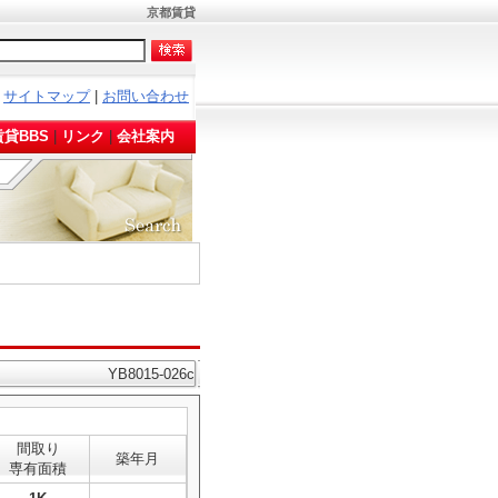
京都賃貸
サイトマップ
|
お問い合わせ
。
貸BBS
|
リンク
|
会社案内
YB8015-026c
間取り
築年月
専有面積