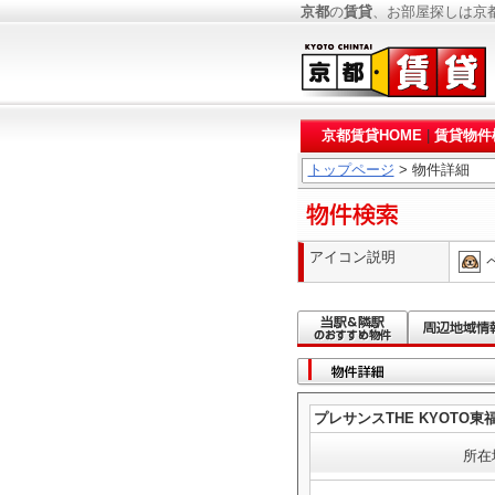
京都
の
賃貸
、お部屋探しは京
京都賃貸HOME
|
賃貸物件
トップページ
> 物件詳細
アイコン説明
プレサンスTHE KYOTO東
所在