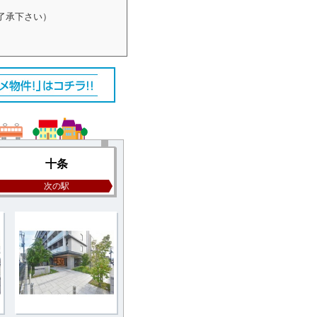
了承下さい）
十条
次の駅