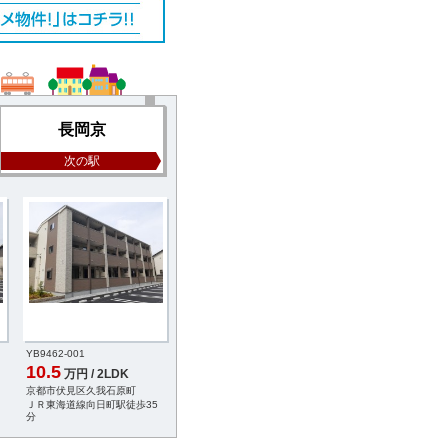
長岡京
次の駅
YB9462-001
YA9056-018
YB4260-007
10.5
9.9
10.0
万円 / 2LDK
万円 / 1LDK
万円 / 2LD
京都市伏見区久我石原町
長岡京市神足1丁目
京都市伏見区羽束師志
ＪＲ東海道線向日町駅徒歩35
ＪＲ東海道線長岡京駅徒歩5分
ＪＲ東海道線長岡京駅
分
分