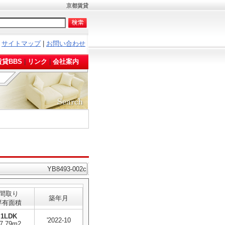
京都賃貸
サイトマップ
|
お問い合わせ
。
貸BBS
|
リンク
|
会社案内
YB8493-002c
間取り
築年月
専有面積
1LDK
'2022-10
7.79m2