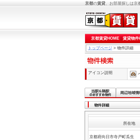
京都
の
賃貸
、お部屋探しは京
京都賃貸HOME
|
賃貸物件
トップページ
> 物件詳細
アイコン説明
所在地
京都府向日市寺戸町瓜生