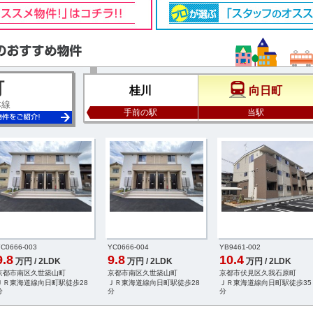
町
桂川
向日町
本線
手前の駅
当駅
C0666-003
YC0666-004
YB9461-002
9.8
9.8
10.4
万円 / 2LDK
万円 / 2LDK
万円 / 2LDK
京都市南区久世築山町
京都市南区久世築山町
京都市伏見区久我石原町
ＪＲ東海道線向日町駅徒歩28
ＪＲ東海道線向日町駅徒歩28
ＪＲ東海道線向日町駅徒歩35
分
分
分