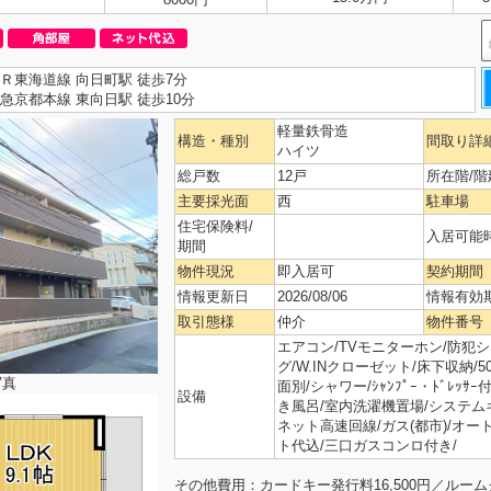
Ｒ東海道線 向日町駅 徒歩7分
急京都本線 東向日駅 徒歩10分
軽量鉄骨造
構造・種別
間取り詳
ハイツ
総戸数
12戸
所在階/階
主要採光面
西
駐車場
住宅保険料/
入居可能
期間
物件現況
即入居可
契約期間
情報更新日
2026/08/06
情報有効
取引態様
仲介
物件番号
エアコン/TVモニターホン/防犯
グ/W.INクローゼット/床下収納/
写真
面別/シャワー/ｼｬﾝﾌﾟｰ・ﾄﾞﾚｯ
設備
き風呂/室内洗濯機置場/システムキ
ネット高速回線/ガス(都市)/オー
ト代込/三口ガスコンロ付き/
その他費用：カードキー発行料16,500円／ルームク