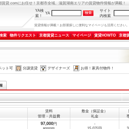
都賃貸.comにお任せ！京都市全域、滋賀湖南エリアの賃貸物件情報が満載！
YA検
サイト
YA
索！
内検索
賃貸情報が満載！お部屋探しに便利なマイページも活用ください
検索
|
物件リクエスト
|
京都賃貸ニュース
|
マイページ
|
賃貸HOWTO
|
京都賃
ペット可
分譲賃貸
デザイナーズ
お得！家具付物件！
賃料
敷金（保証金）
管理・共益費
礼金
97,000
円
-
15.0万円
3
8000円