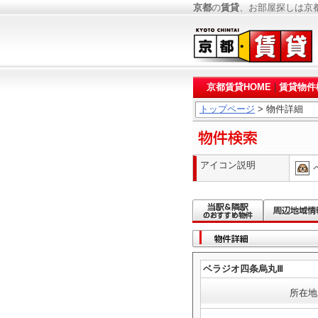
京都
の
賃貸
、お部屋探しは京
京都賃貸HOME
|
賃貸物件
トップページ
> 物件詳細
アイコン説明
ベラジオ四条烏丸Ⅲ
所在地