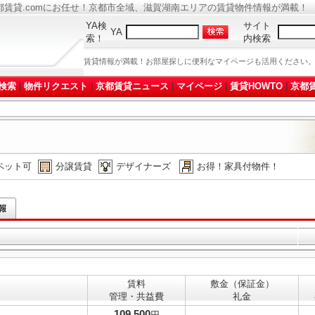
都賃貸.comにお任せ！京都市全域、滋賀湖南エリアの賃貸物件情報が満載！
YA検
サイト
YA
索！
内検索
賃貸情報が満載！お部屋探しに便利なマイページも活用ください
検索
|
物件リクエスト
|
京都賃貸ニュース
|
マイページ
|
賃貸HOWTO
|
京都賃
ペット可
分譲賃貸
デザイナーズ
お得！家具付物件！
賃料
敷金（保証金）
管理・共益費
礼金
109,500
円