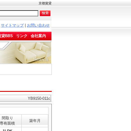
京都賃貸
サイトマップ
|
お問い合わせ
。
貸BBS
|
リンク
|
会社案内
YB9150-011c
間取り
築年月
専有面積