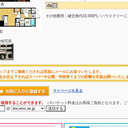
写真
その他費用：鍵交換代33,000円／ハウスクリーニン
図
の他写真
ッフまでご連絡くだされば至急にメールにお送りいたします。
をお伝え下さればスーパーや公園・学校等々までの距離を至急お調べいたし
マイページを見る
を送信することができます。
（※パケット料金はお客様ご負担となります。ご
@