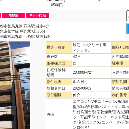
-
町
-
10500円
都市営烏丸線 四条駅 徒歩4分
急京都本線 烏丸駅 徒歩5分
都市営烏丸線 五条駅 徒歩12分
鉄筋コンクリート造
構造・種別
間取り詳
マンション
総戸数
42戸
所在階/階
主要採光面
西
駐車場
住宅保険料/
20,000円/2年
入居可能
期間
物件現況
即入居可
契約期間
情報更新日
2026/08/09
情報有効
取引態様
仲介
物件番号
エアコン/TVモニターホン/角部屋
型/50cc/自転車/バス・トイレ洗面別
ｻｰ付洗面台/浴室乾燥機/室内洗濯
設備
ット可能/BS/インターネット高速
ク/宅配ボックス/エレベータ/分
ンロ付き/