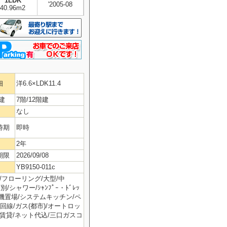
1LDK
'2005-08
40.96m2
細
洋6.6×LDK11.4
建
7階/12階建
なし
時期
即時
2年
期限
2026/09/08
YB9150-011c
/フローリング/大型/中
/シャワー/ｼｬﾝﾌﾟｰ・ﾄﾞﾚｯ
機置場/システムキッチン/ペ
回線/ガス(都市)/オートロッ
譲賃貸/ネット代込/三口ガスコ