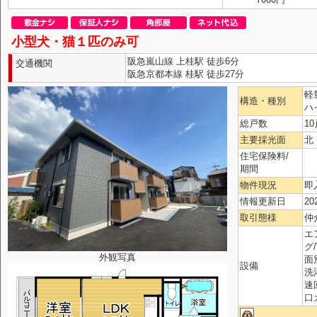
小型犬・猫１匹のみ可
阪急嵐山線 上桂駅 徒歩6分
交通機関
阪急京都本線 桂駅 徒歩27分
軽
構造・種別
ハ
総戸数
10
主要採光面
北
住宅保険料/
期間
物件現況
即
情報更新日
20
取引態様
仲
エ
グ
外観写真
面
設備
洗
速
口