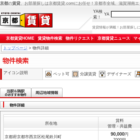
京都
の
賃貸
、お部屋探しは京都賃貸.comにお任せ！京都市全域、滋賀湖南
YA検
YA
索！
賃貸情報が満載！お部屋探し
京都賃貸HOME
|
賃貸物件検索
|
物件リクエスト
|
京都賃貸ニュース
|
マ
トップページ
> 物件詳細
アイコン説明
ペット可
分譲賃貸
デザイナーズ
賃料
所在地
管理・共益費
90,000
円
京都府京都市西京区松尾鈴川町
7000円