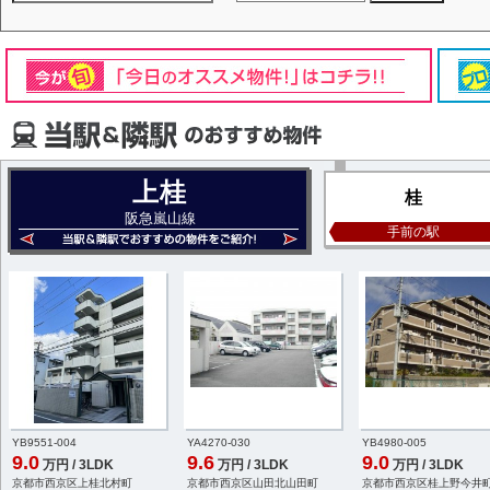
上桂
桂
阪急嵐山線
手前の駅
YB9551-004
YA4270-030
YB4980-005
9.0
9.6
9.0
万円 / 3LDK
万円 / 3LDK
万円 / 3LDK
京都市西京区上桂北村町
京都市西京区山田北山田町
京都市西京区桂上野今井