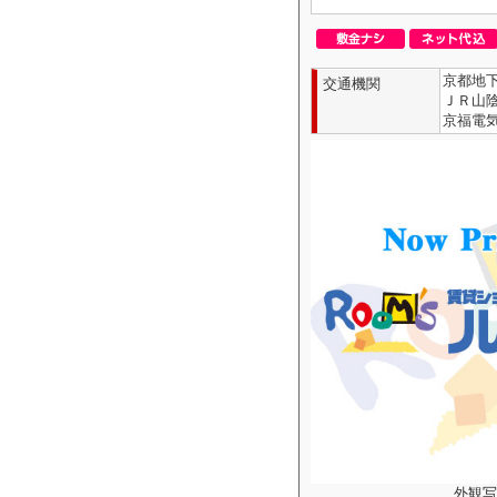
京都地下
交通機関
ＪＲ山陰
京福電気
外観写