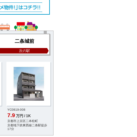
二条城前
次の駅
YC0819-008
YB9473-006
YA4512-014
7.9
7.3
7.2
万円 / 1K
万円 / 1K
万円 / 1K
京都市上京区二本松町
京都市中京区俵屋町
京都市中京区姉東堀川
京都地下鉄東西線二条駅徒歩
京都地下鉄東西線二条城前駅徒
京都地下鉄東西線二条
17分
歩3分
歩4分