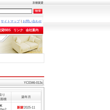
京都賃貸
サイトマップ
|
お問い合わせ
。
貸BBS
|
リンク
|
会社案内
YC0346-013c
取り
築年月
有面積
1K
新築
'2025-11
70m2