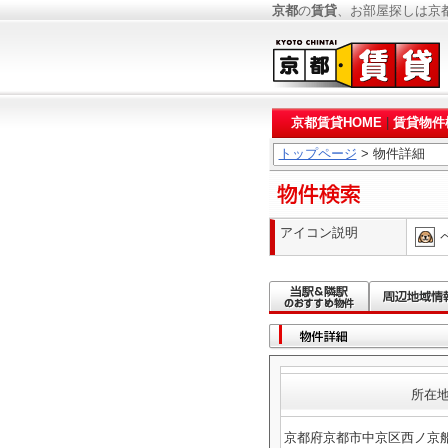
京都
の
賃貸
、お部屋探しは京
京都賃貸HOME
|
賃貸物件
トップページ
> 物件詳細
アイコン説明
所在
京都府京都市中京区西ノ京