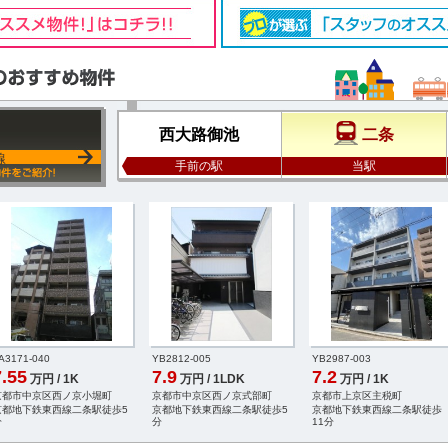
西大路御池
二条
線
手前の駅
当駅
A3171-040
YB2812-005
YB2987-003
7.55
7.9
7.2
万円 / 1K
万円 / 1LDK
万円 / 1K
京都市中京区西ノ京小堀町
京都市中京区西ノ京式部町
京都市上京区主税町
京都地下鉄東西線二条駅徒歩5
京都地下鉄東西線二条駅徒歩5
京都地下鉄東西線二条駅徒歩
分
分
11分