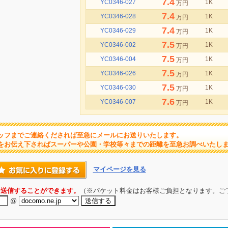
7.4
YC0346-027
1K
万円
7.4
YC0346-028
1K
万円
7.4
YC0346-029
1K
万円
7.5
YC0346-002
1K
万円
7.5
YC0346-004
1K
万円
7.5
YC0346-026
1K
万円
7.5
YC0346-030
1K
万円
7.6
YC0346-007
1K
万円
ッフまでご連絡くだされば至急にメールにお送りいたします。
をお伝え下さればスーパーや公園・学校等々までの距離を至急お調べいたし
マイページを見る
を送信することができます。
（※パケット料金はお客様ご負担となります。ご
@