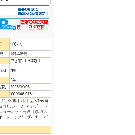
細
洋8×Ｋ
建
1階/4階建
空き有 (19800)円
時期
即時
2年
期限
2026/09/06
YC0346-013c
ング/専用庭/中型/50cc/自
別/シャワー/ｼｬﾝﾌﾟｰ・ﾄﾞ
インターネット高速回線/ガス
/オートロック/デザイナーズ/