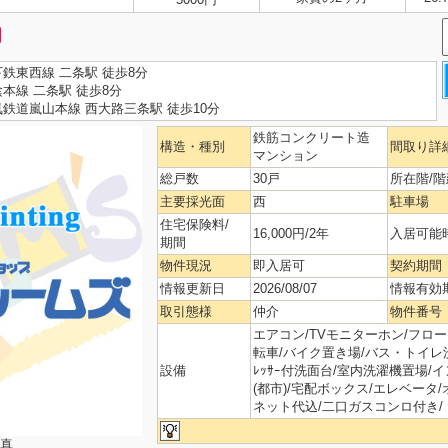
鉄東西線 二条駅 徒歩8分
本線 二条駅 徒歩8分
鉄道嵐山本線 西大路三条駅 徒歩10分
鉄筋コンクリート造
構造・種別
間取り詳
マンション
総戸数
30戸
所在階/階
主要採光面
西
駐車場
住宅保険料/
16,000円/2年
入居可能
期間
物件現況
即入居可
契約期間
情報更新日
2026/08/07
情報有効
取引態様
仲介
物件番号
エアコン/TVモニターホン/フローリ
転車/バイク置き場/バス・トイレ洗面
設備
ﾚｯｻｰ付洗面台/室内洗濯機置場/
(都市)/宅配ボックス/エレベータ
ネット代込/二口ガスコンロ付き/
真