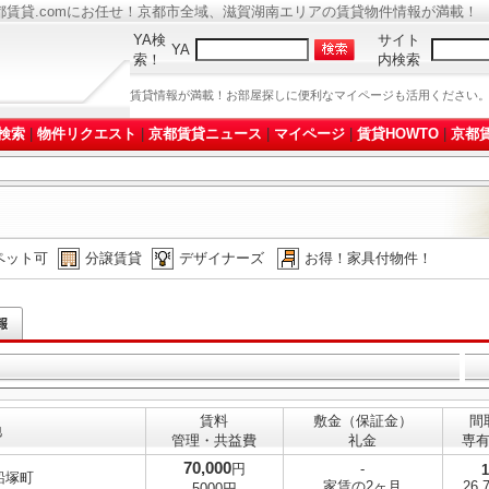
都賃貸.comにお任せ！京都市全域、滋賀湖南エリアの賃貸物件情報が満載！
YA検
サイト
YA
索！
内検索
賃貸情報が満載！お部屋探しに便利なマイページも活用ください
検索
|
物件リクエスト
|
京都賃貸ニュース
|
マイページ
|
賃貸HOWTO
|
京都賃
ペット可
分譲賃貸
デザイナーズ
お得！家具付物件！
賃料
敷金（保証金）
間
地
管理・共益費
礼金
専
70,000
円
-
船塚町
家賃の2ヶ月
26.
5000円