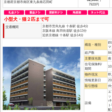
京都府京都市南区東九条南石田町
7920円
小型犬・猫２匹まで可
京都市営烏丸線 十条駅 徒歩4分
交通機関
京阪本線 鳥羽街道駅 徒歩13分
近鉄京都線 十条駅 徒歩14分
鉄
構造・種別
マ
総戸数
8
主要採光面
南
住宅保険料/
10
期間
物件現況
即
情報更新日
20
取引態様
仲
エ
ッ
ｯ
設備
ト
配