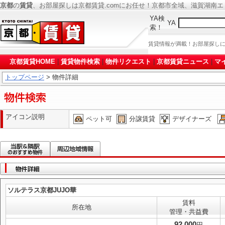
京都
の
賃貸
、お部屋探しは京都賃貸.comにお任せ！京都市全域、滋賀湖南
YA検
YA
索！
賃貸情報が満載！お部屋探し
京都賃貸HOME
|
賃貸物件検索
|
物件リクエスト
|
京都賃貸ニュース
|
マ
トップページ
> 物件詳細
アイコン説明
ペット可
分譲賃貸
デザイナーズ
ソルテラス京都JUJO華
賃料
所在地
管理・共益費
92,000
円