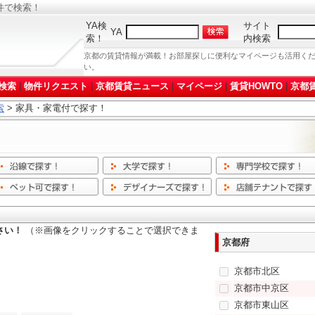
件で検索！
YA検
サイト
YA
索！
内検索
京都の賃貸情報が満載！お部屋探しに便利なマイページも活用く
い。
検索
|
物件リクエスト
|
京都賃貸ニュース
|
マイページ
|
賃貸HOWTO
|
京都賃
索
> 家具・家電付で探す！
さい！
（※画像をクリックすることで選択できま
京都府
京都市北区
京都市中京区
京都市東山区