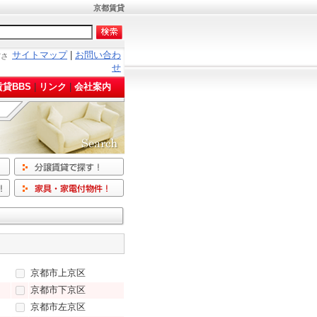
京都賃貸
サイトマップ
|
お問い合わ
ださ
せ
貸BBS
|
リンク
|
会社案内
京都市上京区
京都市下京区
京都市左京区