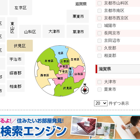
京都市山科区
京都市南区
京都市西京区
城陽市
長岡京市
京田辺市
久世郡
相楽郡
滋賀県
大津市
栗東市
件ずつ表示