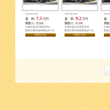
YA4791-010
YA4791-030
YA47
7.5
9.2
賃 料:
万円
賃 料:
万円
賃 
間取り: 3LDK
間取り: 3LDK
間取り
京都市西京区樫原芋峠
京都市西京区樫原芋峠
京都
阪急京都本線桂駅徒歩31分
阪急京都本線桂駅徒歩31分
阪急
詳細を見る
詳細を見る