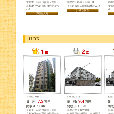
京都市山科区竹鼻堂ノ前町
京都市山科区音羽前田町
京都
京都地下鉄東西線東野駅徒歩
ＪＲ東海道線山科駅徒歩22分
京都
7分
分
詳細を見る
詳細を見る
1LDK
YA0513-028
YA6382-015
YA63
7.9
9.4
賃 料:
万円
賃 料:
万円
賃 
間取り: 1LDK
間取り: 1LDK
間取り
京都市山科区竹鼻堂ノ前町
京都市中京区古城町
京都
京都地下鉄東西線東野駅徒歩
京都地下鉄東西線二条城前駅
京都