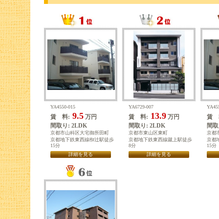
YA4550-015
YA6729-007
YA45
9.5
13.9
賃 料:
万円
賃 料:
万円
賃 
間取り: 2LDK
間取り: 2LDK
間取り
京都市山科区大宅御所田町
京都市東山区東町
京都
京都地下鉄東西線椥辻駅徒歩
京都地下鉄東西線蹴上駅徒歩
京都
15分
8分
15分
詳細を見る
詳細を見る