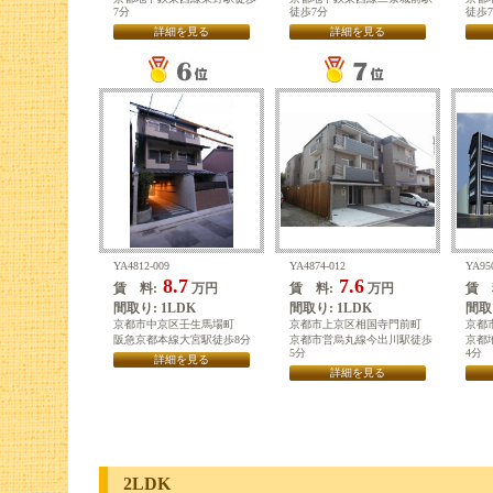
7分
徒歩7分
徒歩
詳細を見る
詳細を見る
YA4812-009
YA4874-012
YA95
8.7
7.6
賃 料:
万円
賃 料:
万円
賃 
間取り: 1LDK
間取り: 1LDK
間取り
京都市中京区壬生馬場町
京都市上京区相国寺門前町
京都
阪急京都本線大宮駅徒歩8分
京都市営烏丸線今出川駅徒歩
京都
5分
4分
詳細を見る
詳細を見る
2LDK