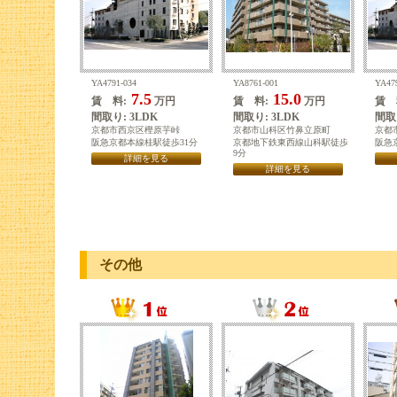
YA4791-034
YA8761-001
YA47
7.5
15.0
賃 料:
万円
賃 料:
万円
賃 
間取り: 3LDK
間取り: 3LDK
間取り
京都市西京区樫原芋峠
京都市山科区竹鼻立原町
京都
阪急京都本線桂駅徒歩31分
京都地下鉄東西線山科駅徒歩
阪急
9分
詳細を見る
詳細を見る
その他