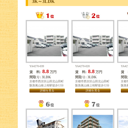
3K～3LDK
YA4270-039
YA4270-020
YA42
8.8
8.8
賃 料:
万円
賃 料:
万円
賃 
間取り: 3LDK
間取り: 3LDK
間取り
京都市西京区山田北山田町
京都市西京区山田北山田町
京都
阪急嵐山線上桂駅徒歩12分
阪急嵐山線上桂駅徒歩12分
阪急
詳細を見る
詳細を見る