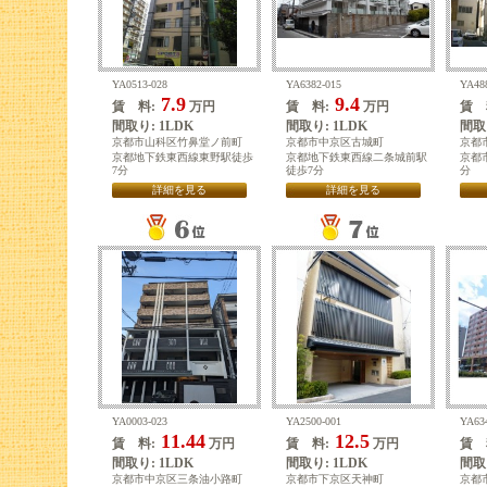
YA0513-028
YA6382-015
YA48
7.9
9.4
賃 料:
万円
賃 料:
万円
賃 
間取り: 1LDK
間取り: 1LDK
間取り
京都市山科区竹鼻堂ノ前町
京都市中京区古城町
京都
京都地下鉄東西線東野駅徒歩
京都地下鉄東西線二条城前駅
京都
7分
徒歩7分
分
詳細を見る
詳細を見る
YA0003-023
YA2500-001
YA63
11.44
12.5
賃 料:
万円
賃 料:
万円
賃 
間取り: 1LDK
間取り: 1LDK
間取り
京都市中京区三条油小路町
京都市下京区天神町
京都