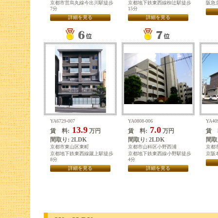
京都市営烏丸線今出川駅徒歩
京都地下鉄東西線椥辻駅徒歩
阪急
7分
15分
詳細を見る
詳細を見る
YA6729-007
YA0808-006
YA40
13.9
7.0
賃 料:
万円
賃 料:
万円
賃 
間取り: 2LDK
間取り: 2LDK
間取り
京都市東山区東町
京都市山科区小野西浦
京都
京都地下鉄東西線蹴上駅徒歩
京都地下鉄東西線小野駅徒歩
京阪
8分
4分
詳細を見る
詳細を見る