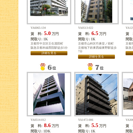
YA6065-134
YA0513-022
YA12
5.0
6.5
賃 料:
万円
賃 料:
万円
賃 
間取り: 1K
間取り: 1K
間取り
京都市中京区壬生淵田町
京都市山科区竹鼻堂ノ前町
京都
阪急京都本線西院駅徒歩5分
京都地下鉄東西線東野駅徒歩
阪急
7分
詳細を見る
詳細を見る
YA0514-012
YA1472-006
YA30
8.6
5.5
賃 料:
万円
賃 料:
万円
賃 
間取り: 1DK
間取り: 1K
間取り