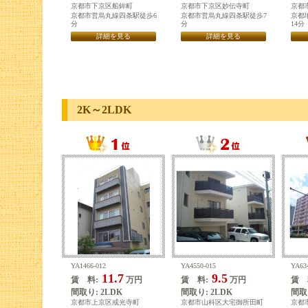
京都市下京区船鉾町
京都市下京区妙伝寺町
京都
京都市営烏丸線四条駅徒歩6
京都市営烏丸線四条駅徒歩7
京都
分
分
14分
詳細を見る
詳細を見る
2K～2LDK
YA1466-012
YA4550-015
YA63
11.7
9.5
賃 料:
万円
賃 料:
万円
賃 
間取り: 2LDK
間取り: 2LDK
間取り
京都市上京区戒光寺町
京都市山科区大宅御所田町
京都