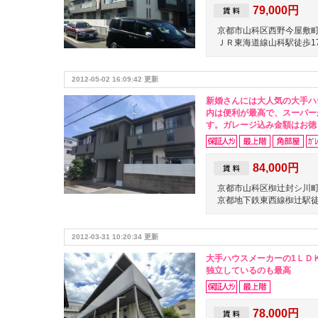
79,000円
京都市山科区西野今屋敷
ＪＲ東海道線山科駅徒歩1
2012-05-02 16:09:42 更新
新婚さんには大人気の大手ハ
内は便利が最高で、スーパー
す。ガレージ込み金額はお徳
84,000円
京都市山科区椥辻封シ川
京都地下鉄東西線椥辻駅徒
2012-03-31 10:20:34 更新
大手ハウスメーカーの1ＬＤ
独立しているのも最高
78,000円