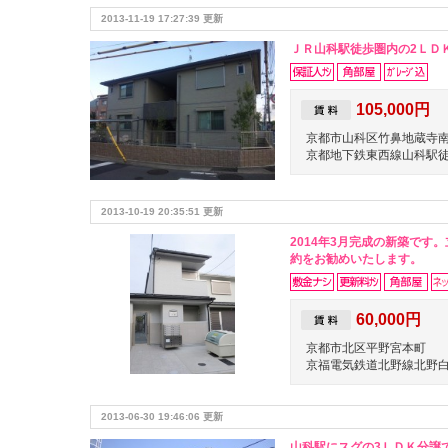
2013-11-19 17:27:39 更新
ＪＲ山科駅徒歩圏内の2ＬＤ
105,000円
京都市山科区竹鼻地蔵寺
京都地下鉄東西線山科駅徒
2013-10-19 20:35:51 更新
2014年3月完成の新築で
約をお勧めいたします。
60,000円
京都市北区平野宮本町
京福電気鉄道北野線北野白
2013-06-30 19:46:06 更新
山科駅にスグの3ＬＤＫ分譲