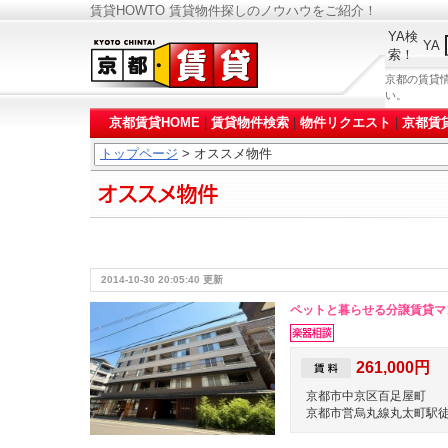
賃貸HOWTO 賃貸物件探しのノウハウをご紹介！
YA検
YA
索！
京都の賃貸
い。
京都賃貸HOME
|
賃貸物件検索
|
物件リクエスト
|
京都賃
トップページ
> オススメ物件
2014-10-30 20:05:40 更新
ペットと暮らせる分譲賃貸マ
261,000円
京都市中京区百足屋町
京都市営烏丸線丸太町駅徒