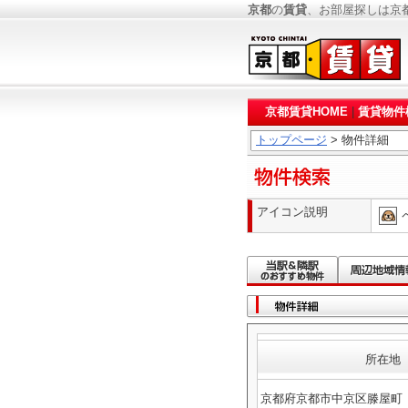
京都
の
賃貸
、お部屋探しは京
京都賃貸HOME
|
賃貸物件
トップページ
> 物件詳細
アイコン説明
所在地
京都府京都市中京区滕屋町