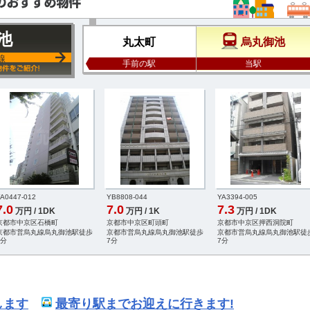
池
丸太町
烏丸御池
線
手前の駅
当駅
A0447-012
YB8808-044
YA3394-005
7.0
7.0
7.3
万円 / 1DK
万円 / 1K
万円 / 1DK
京都市中京区石橋町
京都市中京区町頭町
京都市中京区押西洞院町
京都市営烏丸線烏丸御池駅徒歩
京都市営烏丸線烏丸御池駅徒歩
京都市営烏丸線烏丸御池駅徒
7分
7分
7分
します
最寄り駅までお迎えに行きます!