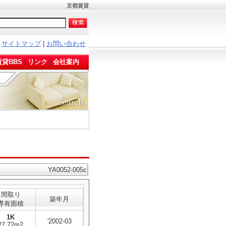
京都賃貸
サイトマップ
|
お問い合わせ
。
貸BBS
|
リンク
|
会社案内
YA0052-005c
間取り
築年月
専有面積
1K
'2002-03
27.72m2