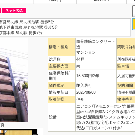
市営烏丸線 烏丸御池駅 徒歩5分
地下鉄東西線 烏丸御池駅 徒歩5分
京都本線 烏丸駅 徒歩7分
鉄骨鉄筋コンクリート
構造・種別
造
間取り詳
マンション
総戸数
44戸
所在階/階
主要採光面
南
駐車場
住宅保険料/
15,500円/2年
入居可能
期間
物件現況
即入居可
契約期間
情報更新日
2026/08/08
情報有効
取引態様
仲介
物件番号
エアコン/TVモニターホン/角部屋
型/50cc/自転車/バイク置き場/
設備
室内洗濯機置場/システムキッチン
線/ガス(都市)/宅配ボックス/エ
写真
代込/二口ガスコンロ付き/