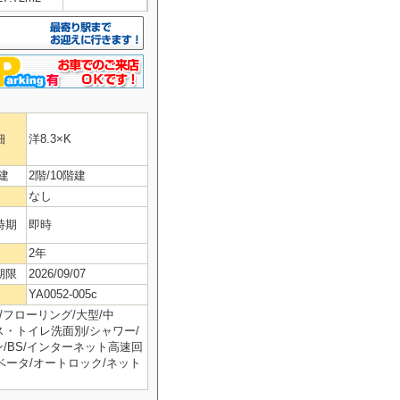
細
洋8.3×K
建
2階/10階建
なし
時期
即時
2年
期限
2026/09/07
YA0052-005c
/フローリング/大型/中
バス・トイレ洗面別/シャワー/
/BS/インターネット高速回
レベータ/オートロック/ネット