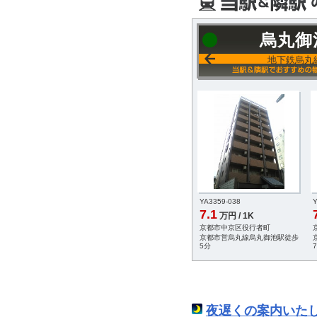
烏丸御
地下鉄烏丸
-027
YA2955-015
YA3359-038
Y
7.3
7.1
円 / 1K
万円 / 1K
万円 / 1K
中京区壺屋町
京都市上京区五町目
京都市中京区役行者町
営烏丸線丸太町駅徒歩
京都市営烏丸線丸太町駅徒歩
京都市営烏丸線烏丸御池駅徒歩
12分
5分
夜遅くの案内いた